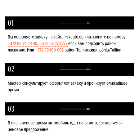
01
Вы оставляете заявку на сайте mixauto.ee или звоните по номеру
+372 55 94 44 49
,
+372 56 373 777
если вам подходить район
ласнамяе. Или
+372 58 100 882
район Теллискиви, põhja-Tallinn.
02
Мастер консультирует, оформляет заявку и бронирует ближайшее
время
03
В назначенное время автомобиль идет на осмотр, составляется
ценовое предложение.